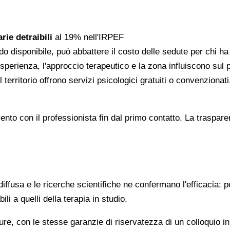
rie detraibili
al 19% nell'IRPEF
do disponibile, può abbattere il costo delle sedute per chi h
l'esperienza, l'approccio terapeutico e la zona influiscono sul
 territorio offrono servizi psicologici gratuiti o convenzion
gomento con il professionista fin dal primo contatto. La trasp
ffusa e le ricerche scientifiche ne confermano l'efficacia: p
ili a quelli della terapia in studio.
re, con le stesse garanzie di riservatezza di un colloquio i