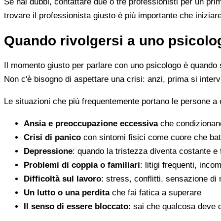
Se hai dubbi, contattare due o tre professionisti per un pr
trovare il professionista giusto è più importante che iniziar
Quando rivolgersi a uno psicolog
Il momento giusto per parlare con uno psicologo è quando s
Non c'è bisogno di aspettare una crisi: anzi, prima si inter
Le situazioni che più frequentemente portano le persone a
Ansia e preoccupazione eccessiva
che condizionano
Crisi di panico
con sintomi fisici come cuore che batt
Depressione
: quando la tristezza diventa costante e
Problemi di coppia o familiari
: litigi frequenti, inc
Difficoltà sul lavoro
: stress, conflitti, sensazione di
Un lutto o una perdita
che fai fatica a superare
Il senso di essere bloccato
: sai che qualcosa deve 