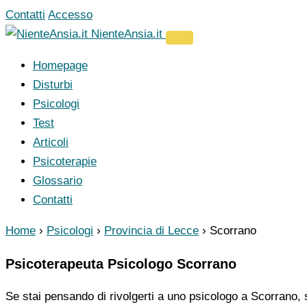
Vai
Contatti
Accesso
al
NienteAnsia.it
contenuto
Homepage
Disturbi
Psicologi
Test
Articoli
Psicoterapie
Glossario
Contatti
Home
›
Psicologi
›
Provincia di Lecce
›
Scorrano
Psicoterapeuta Psicologo Scorrano
Se stai pensando di rivolgerti a uno psicologo a Scorrano, s