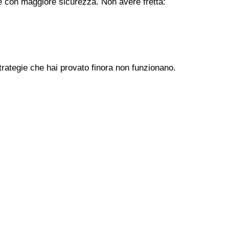
ere con maggiore sicurezza. Non avere fretta:
trategie che hai provato finora non funzionano.