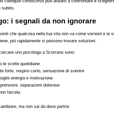
imo colloquio conoscitivo può aiutarti a confrontare e scegli
e subito.
o: i segnali da non ignorare
enti che qualcosa nella tua vita non va come vorresti e le s
viene, più rapidamente si possono trovare soluzioni.
 cercare uno psicologo a Scorrano sono:
 le scelte quotidiane
e forte, respiro corto, sensazione di svenire
 toglie energia e motivazione
omprensioni, separazioni dolorose
 non farcela
cambiare, ma non sai da dove partire