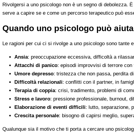
Rivolgersi a uno psicologo non è un segno di debolezza. È u
serve a capire se e come un percorso terapeutico può esser
Quando uno psicologo può aiutar
Le ragioni per cui ci si rivolge a uno psicologo sono tante e
Ansia
: preoccupazione eccessiva, difficoltà a rilassa
Attacchi di panico
: episodi improvvisi di terrore con 
Umore depresso
: tristezza che non passa, perdita 
Difficoltà relazionali
: conflitti con il partner, in fami
Terapia di coppia
: crisi, tradimento, problemi di co
Stress e lavoro
: pressione professionale, burnout, diff
Elaborazione di eventi difficili
: lutto, separazione, p
Crescita personale
: bisogno di capirsi meglio, super
Qualunque sia il motivo che ti porta a cercare uno psicolog