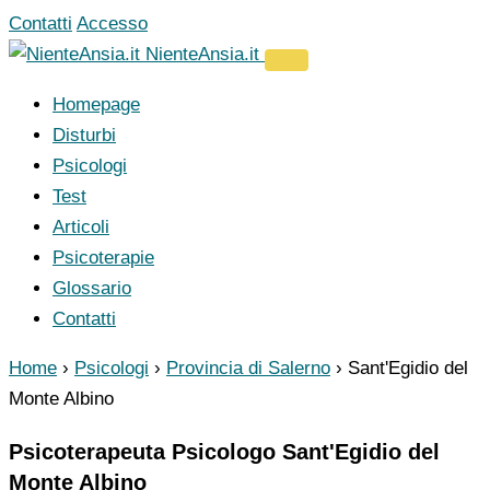
Vai
Contatti
Accesso
al
NienteAnsia.it
contenuto
Homepage
Disturbi
Psicologi
Test
Articoli
Psicoterapie
Glossario
Contatti
Home
›
Psicologi
›
Provincia di Salerno
›
Sant'Egidio del
Monte Albino
Psicoterapeuta Psicologo Sant'Egidio del
Monte Albino