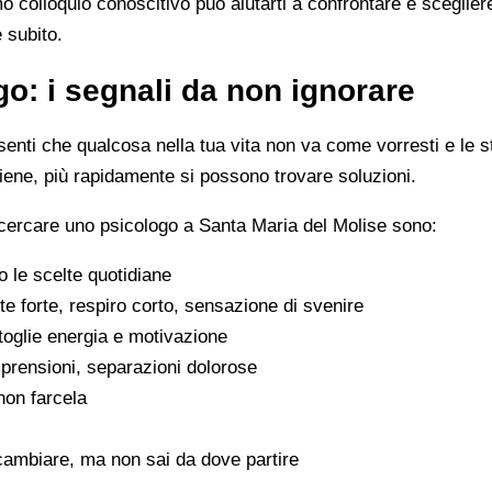
imo colloquio conoscitivo può aiutarti a confrontare e scegli
e subito.
o: i segnali da non ignorare
enti che qualcosa nella tua vita non va come vorresti e le s
viene, più rapidamente si possono trovare soluzioni.
 cercare uno psicologo a Santa Maria del Molise sono:
 le scelte quotidiane
e forte, respiro corto, sensazione di svenire
 toglie energia e motivazione
omprensioni, separazioni dolorose
 non farcela
cambiare, ma non sai da dove partire