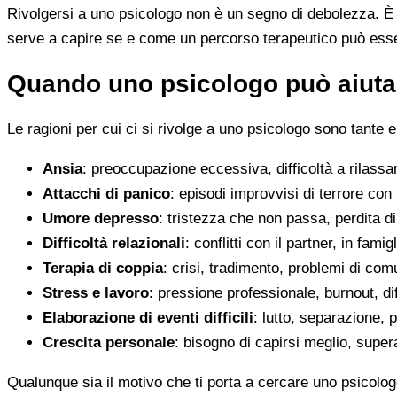
Rivolgersi a uno psicologo non è un segno di debolezza. È u
serve a capire se e come un percorso terapeutico può esser
Quando uno psicologo può aiutar
Le ragioni per cui ci si rivolge a uno psicologo sono tante e
Ansia
: preoccupazione eccessiva, difficoltà a rilassa
Attacchi di panico
: episodi improvvisi di terrore con 
Umore depresso
: tristezza che non passa, perdita 
Difficoltà relazionali
: conflitti con il partner, in fami
Terapia di coppia
: crisi, tradimento, problemi di co
Stress e lavoro
: pressione professionale, burnout, diff
Elaborazione di eventi difficili
: lutto, separazione, p
Crescita personale
: bisogno di capirsi meglio, super
Qualunque sia il motivo che ti porta a cercare uno psicolog