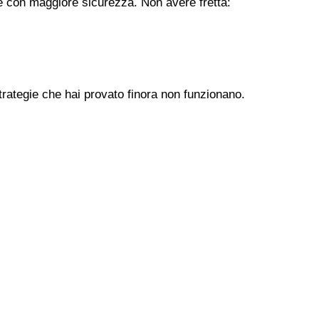
ere con maggiore sicurezza. Non avere fretta:
trategie che hai provato finora non funzionano.