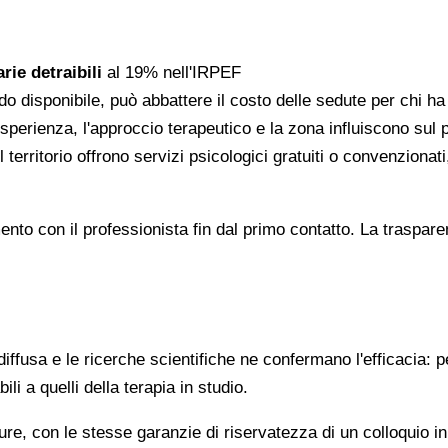
rie detraibili
al 19% nell'IRPEF
do disponibile, può abbattere il costo delle sedute per chi h
l'esperienza, l'approccio terapeutico e la zona influiscono sul
 territorio offrono servizi psicologici gratuiti o convenzion
gomento con il professionista fin dal primo contatto. La trasp
ffusa e le ricerche scientifiche ne confermano l'efficacia: p
ili a quelli della terapia in studio.
re, con le stesse garanzie di riservatezza di un colloquio i