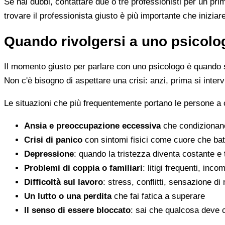
Se hai dubbi, contattare due o tre professionisti per un pr
trovare il professionista giusto è più importante che iniziar
Quando rivolgersi a uno psicolog
Il momento giusto per parlare con uno psicologo è quando s
Non c'è bisogno di aspettare una crisi: anzi, prima si inter
Le situazioni che più frequentemente portano le persone a
Ansia e preoccupazione eccessiva
che condizionano
Crisi di panico
con sintomi fisici come cuore che batt
Depressione
: quando la tristezza diventa costante e
Problemi di coppia o familiari
: litigi frequenti, inc
Difficoltà sul lavoro
: stress, conflitti, sensazione di
Un lutto o una perdita
che fai fatica a superare
Il senso di essere bloccato
: sai che qualcosa deve 