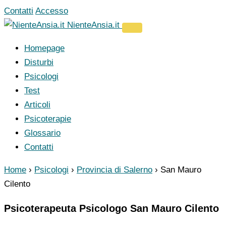
Vai
Contatti
Accesso
al
NienteAnsia.it
contenuto
Homepage
Disturbi
Psicologi
Test
Articoli
Psicoterapie
Glossario
Contatti
Home
›
Psicologi
›
Provincia di Salerno
›
San Mauro
Cilento
Psicoterapeuta Psicologo San Mauro Cilento