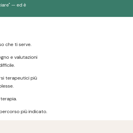
iare" — ed è
o che ti serve.
tegno e valutazioni
ficile.
i terapeutici più
plesse.
terapia.
l percorso più indicato.