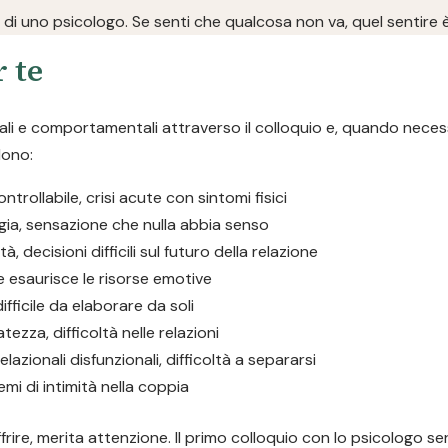
o di uno psicologo. Se senti che qualcosa non va, quel sentire è
 te
nali e comportamentali attraverso il colloquio e, quando necess
dono:
trollabile, crisi acute con sintomi fisici
gia, sensazione che nulla abbia senso
tà, decisioni difficili sul futuro della relazione
e esaurisce le risorse emotive
fficile da elaborare da soli
tezza, difficoltà nelle relazioni
elazionali disfunzionali, difficoltà a separarsi
lemi di intimità nella coppia
frire, merita attenzione. Il primo colloquio con lo psicologo se