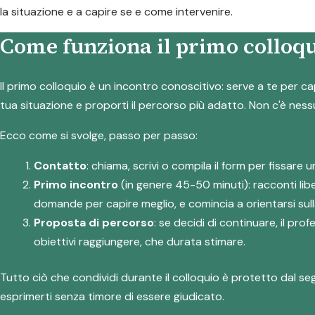
la situazione e a capire se e come intervenire.
Come funziona il primo colloqu
Il primo colloquio è un incontro conoscitivo: serve a te per ca
tua situazione e proporti il percorso più adatto. Non c'è nes
Ecco come si svolge, passo per passo:
Contatto
: chiama, scrivi o compila il form per fissar
Primo incontro
(in genere 45-50 minuti): racconti lib
domande per capire meglio, e comincia a orientarsi sull
Proposta di percorso
: se decidi di continuare, il pr
obiettivi raggiungere, che durata stimare.
Tutto ciò che condividi durante il colloquio è protetto dal se
esprimerti senza timore di essere giudicato.