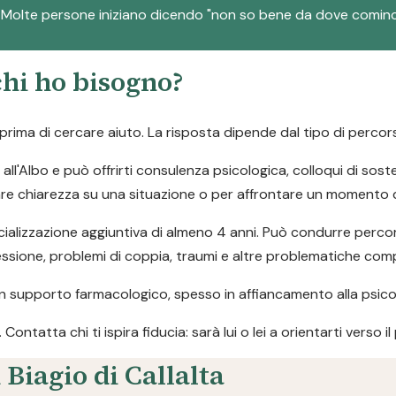
. Molte persone iniziano dicendo "non so bene da dove cominc
chi ho bisogno?
ima di cercare aiuto. La risposta dipende dal tipo di percors
 all'Albo e può offrirti consulenza psicologica, colloqui di sos
are chiarezza su una situazione o per affrontare un momento dif
alizzazione aggiuntiva di almeno 4 anni. Può condurre percors
ressione, problemi di coppia, traumi e altre problematiche com
n supporto farmacologico, spesso in affiancamento alla psico
ntatta chi ti ispira fiducia: sarà lui o lei a orientarti verso i
 Biagio di Callalta