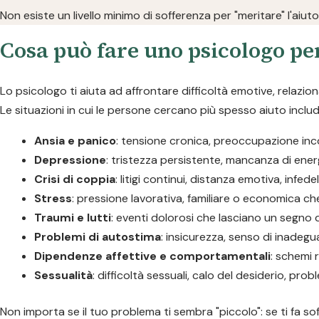
Non esiste un livello minimo di sofferenza per "meritare" l'aiut
Cosa può fare uno psicologo per
Lo psicologo ti aiuta ad affrontare difficoltà emotive, relazio
Le situazioni in cui le persone cercano più spesso aiuto inclu
Ansia e panico
: tensione cronica, preoccupazione incon
Depressione
: tristezza persistente, mancanza di ener
Crisi di coppia
: litigi continui, distanza emotiva, infedel
Stress
: pressione lavorativa, familiare o economica ch
Traumi e lutti
: eventi dolorosi che lasciano un segno di
Problemi di autostima
: insicurezza, senso di inadegua
Dipendenze affettive e comportamentali
: schemi r
Sessualità
: difficoltà sessuali, calo del desiderio, prob
Non importa se il tuo problema ti sembra "piccolo": se ti fa sof