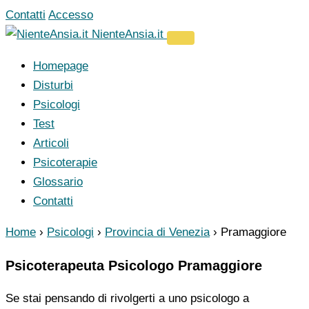
Vai
Contatti
Accesso
al
NienteAnsia.it
contenuto
Homepage
Disturbi
Psicologi
Test
Articoli
Psicoterapie
Glossario
Contatti
Home
›
Psicologi
›
Provincia di Venezia
›
Pramaggiore
Psicoterapeuta Psicologo Pramaggiore
Se stai pensando di rivolgerti a uno psicologo a