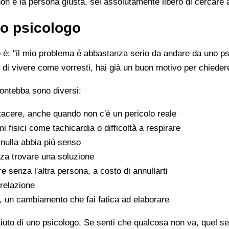
non è la persona giusta, sei assolutamente libero di cercare 
o psicologo
è: "il mio problema è abbastanza serio da andare da uno psi
sce di vivere come vorresti, hai già un buon motivo per chiede
ontebba sono diversi:
tacere, anche quando non c'è un pericolo reale
fisici come tachicardia o difficoltà a respirare
nulla abbia più senso
za trovare una soluzione
e senza l'altra persona, a costo di annullarti
 relazione
a, un cambiamento che fai fatica ad elaborare
aiuto di uno psicologo. Se senti che qualcosa non va, quel sen