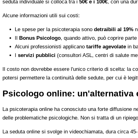
seduta individuale si colloca tra i
50€ e i 100€
, con una dur
Alcune informazioni utili sui costi:
Le spese per la psicoterapia sono
detraibili al 19%
ne
Il
Bonus Psicologo
, quando attivo, può coprire parte
Alcuni professionisti applicano
tariffe agevolate
in ba
I
servizi pubblici
(consultori ASL, centri di salute me
Il costo non dovrebbe essere l'unico criterio di scelta: la c
potersi permettere la continuità delle sedute, per cui è leg
Psicologo online: un'alternativa 
La psicoterapia online ha conosciuto una forte diffusione neg
delle problematiche psicologiche. Non si tratta di un ripiego
La seduta online si svolge in videochiamata, dura circa 45-5