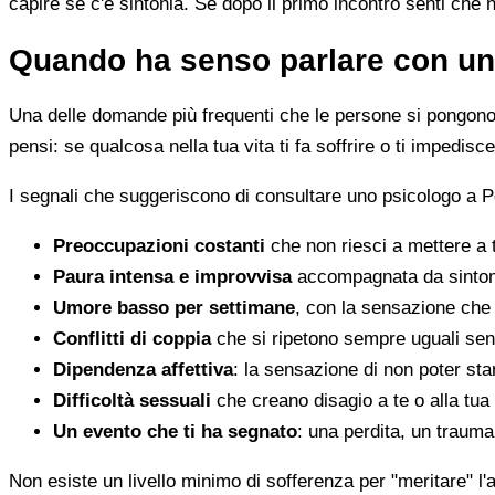
capire se c'è sintonia. Se dopo il primo incontro senti che 
Quando ha senso parlare con un
Una delle domande più frequenti che le persone si pongono 
pensi: se qualcosa nella tua vita ti fa soffrire o ti impedi
I segnali che suggeriscono di consultare uno psicologo a P
Preoccupazioni costanti
che non riesci a mettere a 
Paura intensa e improvvisa
accompagnata da sintomi 
Umore basso per settimane
, con la sensazione che 
Conflitti di coppia
che si ripetono sempre uguali sen
Dipendenza affettiva
: la sensazione di non poter star
Difficoltà sessuali
che creano disagio a te o alla tua
Un evento che ti ha segnato
: una perdita, un traum
Non esiste un livello minimo di sofferenza per "meritare" l'