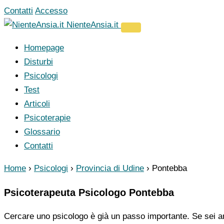
Vai
Contatti
Accesso
al
NienteAnsia.it
contenuto
Homepage
Disturbi
Psicologi
Test
Articoli
Psicoterapie
Glossario
Contatti
Home
›
Psicologi
›
Provincia di Udine
›
Pontebba
Psicoterapeuta Psicologo Pontebba
Cercare uno psicologo è già un passo importante. Se sei ar