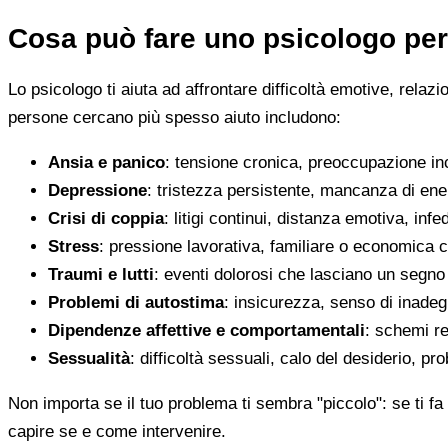
Cosa può fare uno psicologo per
Lo psicologo ti aiuta ad affrontare difficoltà emotive, relaz
persone cercano più spesso aiuto includono:
Ansia e panico
: tensione cronica, preoccupazione inco
Depressione
: tristezza persistente, mancanza di en
Crisi di coppia
: litigi continui, distanza emotiva, infed
Stress
: pressione lavorativa, familiare o economica 
Traumi e lutti
: eventi dolorosi che lasciano un segno d
Problemi di autostima
: insicurezza, senso di inadegu
Dipendenze affettive e comportamentali
: schemi re
Sessualità
: difficoltà sessuali, calo del desiderio, pr
Non importa se il tuo problema ti sembra "piccolo": se ti fa 
capire se e come intervenire.