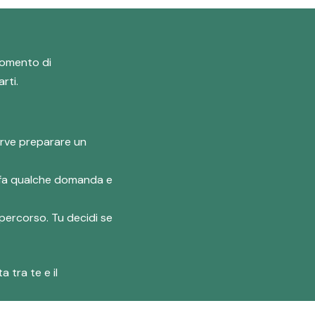
 momento di
rti.
erve preparare un
ti fa qualche domanda e
 percorso. Tu decidi se
 tra te e il