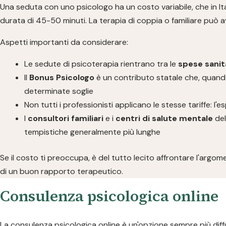
Una seduta con uno psicologo ha un costo variabile, che in Ita
durata di 45-50 minuti. La terapia di coppia o familiare può 
Aspetti importanti da considerare:
Le sedute di psicoterapia rientrano tra le
spese sanita
Il
Bonus Psicologo
è un contributo statale che, quando
determinate soglie
Non tutti i professionisti applicano le stesse tariffe: l
I
consultori familiari
e i
centri di salute mentale
del
tempistiche generalmente più lunghe
Se il costo ti preoccupa, è del tutto lecito affrontare l'arg
di un buon rapporto terapeutico.
Consulenza psicologica online
La consulenza psicologica online è un'opzione sempre più diffu