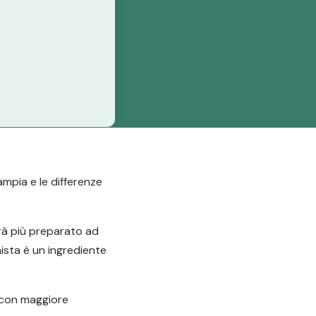
ampia e le differenze
arà più preparato ad
nista è un ingrediente
e con maggiore