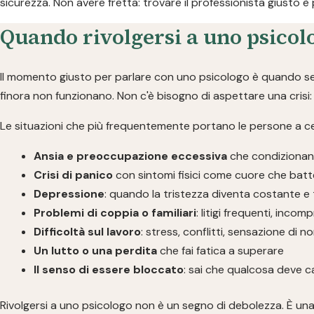
sicurezza. Non avere fretta: trovare il professionista giusto è 
Quando rivolgersi a uno psicolo
Il momento giusto per parlare con uno psicologo è quando sen
finora non funzionano. Non c'è bisogno di aspettare una crisi: 
Le situazioni che più frequentemente portano le persone a c
Ansia e preoccupazione eccessiva
che condizionano
Crisi di panico
con sintomi fisici come cuore che batte
Depressione
: quando la tristezza diventa costante e 
Problemi di coppia o familiari
: litigi frequenti, inco
Difficoltà sul lavoro
: stress, conflitti, sensazione di n
Un lutto o una perdita
che fai fatica a superare
Il senso di essere bloccato
: sai che qualcosa deve c
Rivolgersi a uno psicologo non è un segno di debolezza. È una 