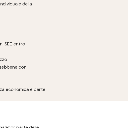
ndividuale della
un ISEE entro
ezzo
i, sebbene con
renza economica è parte
 maggior parte delle