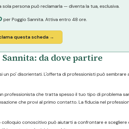
 sola persona può reclamarla — diventa la tua, esclusiva.
o
per Poggio Sannita. Attiva entro 48 ore.
clama questa scheda →
 Sannita: da dove partire
i un po' disorientati. L'offerta di professionisti può sembrare 
 (un professionista che tratta spesso il tuo tipo di problema s
sensazione che provi al primo contatto. La fiducia nel professio
o colloquio conoscitivo può aiutarti a confrontare e sceglier