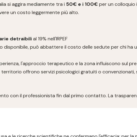
lia si aggira mediamente tra i
50€ e i 100€
per un colloquio i
avere un costo leggermente più alto.
rie detraibili
al 19% nell'IRPEF
 disponibile, può abbattere il costo delle sedute per chi ha 
'esperienza, l'approccio terapeutico e la zona influiscono sul pr
 territorio offrono servizi psicologici gratuiti o convenzionat
omento con il professionista fin dal primo contatto. La traspa
sa e le ricerche scientifiche ne confermano l'efficacia: per la