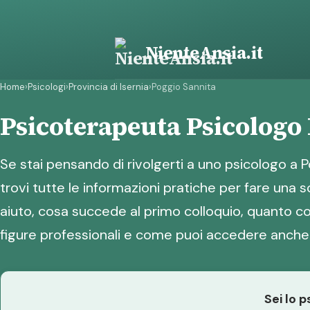
Vai
al
contenuto
NienteAnsia.it
Home
›
Psicologi
›
Provincia di Isernia
›
Poggio Sannita
Psicoterapeuta Psicologo
Se stai pensando di rivolgerti a uno psicologo a P
trovi tutte le informazioni pratiche per fare una
aiuto, cosa succede al primo colloquio, quanto cos
figure professionali e come puoi accedere anche 
Sei lo 