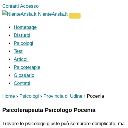
Vai
Contatti
Accesso
al
NienteAnsia.it
contenuto
Homepage
Disturbi
Psicologi
Test
Articoli
Psicoterapie
Glossario
Contatti
Home
›
Psicologi
›
Provincia di Udine
›
Pocenia
Psicoterapeuta Psicologo Pocenia
Trovare lo psicologo giusto può sembrare complicato, ma