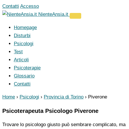
Vai
Contatti
Accesso
al
NienteAnsia.it
contenuto
Homepage
Disturbi
Psicologi
Test
Articoli
Psicoterapie
Glossario
Contatti
Home
›
Psicologi
›
Provincia di Torino
›
Piverone
Psicoterapeuta Psicologo Piverone
Trovare lo psicologo giusto può sembrare complicato, ma