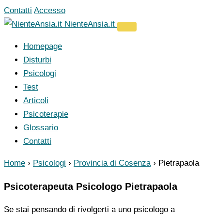
Vai
Contatti
Accesso
al
NienteAnsia.it
contenuto
Homepage
Disturbi
Psicologi
Test
Articoli
Psicoterapie
Glossario
Contatti
Home
›
Psicologi
›
Provincia di Cosenza
›
Pietrapaola
Psicoterapeuta Psicologo Pietrapaola
Se stai pensando di rivolgerti a uno psicologo a