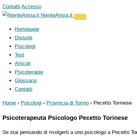
Vai
Contatti
Accesso
al
NienteAnsia.it
contenuto
Homepage
Disturbi
Psicologi
Test
Articoli
Psicoterapie
Glossario
Contatti
Home
›
Psicologi
›
Provincia di Torino
›
Pecetto Torinese
Psicoterapeuta Psicologo Pecetto Torinese
Se stai pensando di rivolgerti a uno psicologo a Pecetto Tor