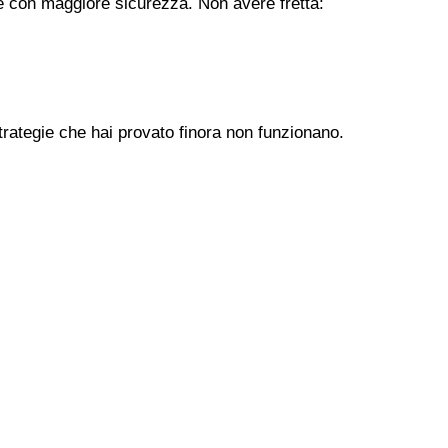
ere con maggiore sicurezza. Non avere fretta:
trategie che hai provato finora non funzionano.