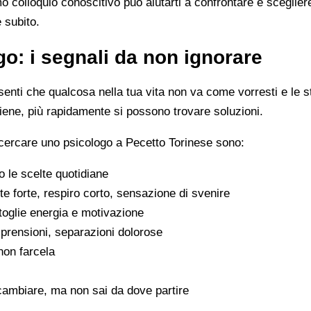
imo colloquio conoscitivo può aiutarti a confrontare e scegli
e subito.
o: i segnali da non ignorare
enti che qualcosa nella tua vita non va come vorresti e le s
viene, più rapidamente si possono trovare soluzioni.
 cercare uno psicologo a Pecetto Torinese sono:
 le scelte quotidiane
e forte, respiro corto, sensazione di svenire
 toglie energia e motivazione
omprensioni, separazioni dolorose
 non farcela
cambiare, ma non sai da dove partire