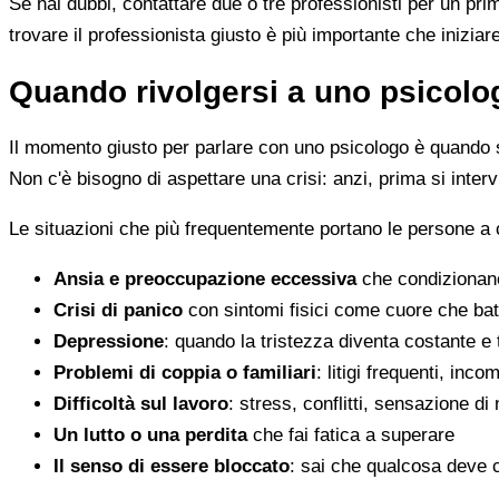
Se hai dubbi, contattare due o tre professionisti per un pr
trovare il professionista giusto è più importante che iniziar
Quando rivolgersi a uno psicolog
Il momento giusto per parlare con uno psicologo è quando s
Non c'è bisogno di aspettare una crisi: anzi, prima si inter
Le situazioni che più frequentemente portano le persone a
Ansia e preoccupazione eccessiva
che condizionano
Crisi di panico
con sintomi fisici come cuore che batt
Depressione
: quando la tristezza diventa costante e
Problemi di coppia o familiari
: litigi frequenti, inc
Difficoltà sul lavoro
: stress, conflitti, sensazione di
Un lutto o una perdita
che fai fatica a superare
Il senso di essere bloccato
: sai che qualcosa deve 