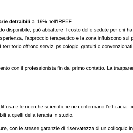
rie detraibili
al 19% nell'IRPEF
do disponibile, può abbattere il costo delle sedute per chi h
l'esperienza, l'approccio terapeutico e la zona influiscono sul
 territorio offrono servizi psicologici gratuiti o convenzion
gomento con il professionista fin dal primo contatto. La trasp
ffusa e le ricerche scientifiche ne confermano l'efficacia: p
ili a quelli della terapia in studio.
re, con le stesse garanzie di riservatezza di un colloquio i