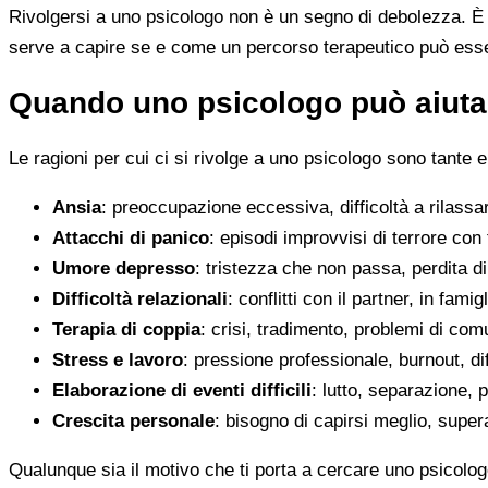
Rivolgersi a uno psicologo non è un segno di debolezza. È u
serve a capire se e come un percorso terapeutico può esser
Quando uno psicologo può aiutar
Le ragioni per cui ci si rivolge a uno psicologo sono tante e
Ansia
: preoccupazione eccessiva, difficoltà a rilassa
Attacchi di panico
: episodi improvvisi di terrore con 
Umore depresso
: tristezza che non passa, perdita 
Difficoltà relazionali
: conflitti con il partner, in fami
Terapia di coppia
: crisi, tradimento, problemi di co
Stress e lavoro
: pressione professionale, burnout, diff
Elaborazione di eventi difficili
: lutto, separazione, p
Crescita personale
: bisogno di capirsi meglio, super
Qualunque sia il motivo che ti porta a cercare uno psicolog