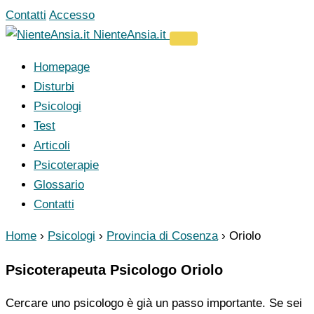
Vai
Contatti
Accesso
al
NienteAnsia.it
contenuto
Homepage
Disturbi
Psicologi
Test
Articoli
Psicoterapie
Glossario
Contatti
Home
›
Psicologi
›
Provincia di Cosenza
›
Oriolo
Psicoterapeuta Psicologo Oriolo
Cercare uno psicologo è già un passo importante. Se sei