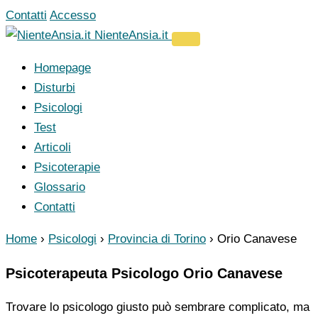
Vai
Contatti
Accesso
al
NienteAnsia.it
contenuto
Homepage
Disturbi
Psicologi
Test
Articoli
Psicoterapie
Glossario
Contatti
Home
›
Psicologi
›
Provincia di Torino
›
Orio Canavese
Psicoterapeuta Psicologo Orio Canavese
Trovare lo psicologo giusto può sembrare complicato, ma