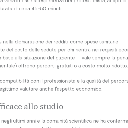
aria in base all'esperienza del professionista, al tipo di p
durata di circa 45-50 minuti.
%
nella dichiarazione dei redditi, come spese sanitarie
te del costo delle sedute per chi rientra nei requisiti ec
n base alla situazione del paziente — vale sempre la pen
mentale) offrono percorsi gratuiti o a costo molto ridotto
a compatibilità con il professionista e la qualità del per
 legittimo valutare anche l'aspetto economico.
ficace allo studio
negli ultimi anni e la comunità scientifica ne ha conferma