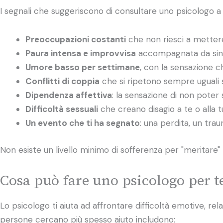
I segnali che suggeriscono di consultare uno psicologo a 
Preoccupazioni costanti
che non riesci a metter
Paura intensa e improvvisa
accompagnata da sintom
Umore basso per settimane
, con la sensazione c
Conflitti di coppia
che si ripetono sempre uguali 
Dipendenza affettiva
: la sensazione di non poter 
Difficoltà sessuali
che creano disagio a te o alla t
Un evento che ti ha segnato
: una perdita, un tr
Non esiste un livello minimo di sofferenza per "meritare" l
Cosa può fare uno psicologo per t
Lo psicologo ti aiuta ad affrontare difficoltà emotive, rel
persone cercano più spesso aiuto includono: