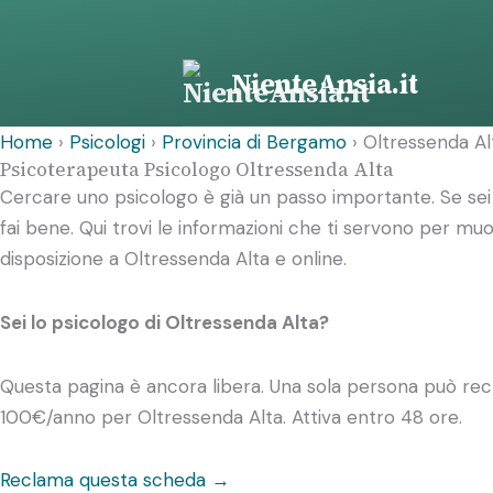
Vai
al
contenuto
NienteAnsia.it
Home
›
Psicologi
›
Provincia di Bergamo
›
Oltressenda Al
Psicoterapeuta Psicologo Oltressenda Alta
Cercare uno psicologo è già un passo importante. Se sei 
fai bene. Qui trovi le informazioni che ti servono per mu
disposizione a Oltressenda Alta e online.
Sei lo psicologo di Oltressenda Alta?
Questa pagina è ancora libera. Una sola persona può recl
100€/anno
per Oltressenda Alta. Attiva entro 48 ore.
Reclama questa scheda →