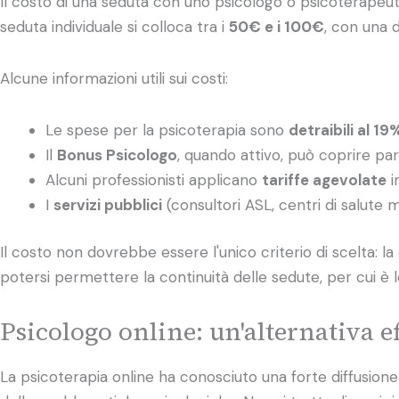
Il costo di una seduta con uno psicologo o psicoterapeuta v
seduta individuale si colloca tra i
50€ e i 100€
, con una 
Alcune informazioni utili sui costi:
Le spese per la psicoterapia sono
detraibili al 19
Il
Bonus Psicologo
, quando attivo, può coprire par
Alcuni professionisti applicano
tariffe agevolate
i
I
servizi pubblici
(consultori ASL, centri di salute 
Il costo non dovrebbe essere l'unico criterio di scelta: l
potersi permettere la continuità delle sedute, per cui è
Psicologo online: un'alternativa ef
La psicoterapia online ha conosciuto una forte diffusione 