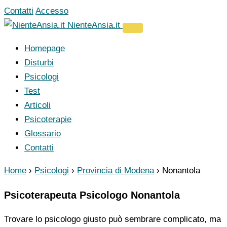
Vai
Contatti
Accesso
al
NienteAnsia.it
contenuto
Homepage
Disturbi
Psicologi
Test
Articoli
Psicoterapie
Glossario
Contatti
Home
›
Psicologi
›
Provincia di Modena
›
Nonantola
Psicoterapeuta Psicologo Nonantola
Trovare lo psicologo giusto può sembrare complicato, ma