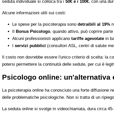
seduta individuale si colloca tra i
50€ e i 100€
, con una dur
Alcune informazioni utili sui costi:
Le spese per la psicoterapia sono
detraibili al 19%
ne
Il
Bonus Psicologo
, quando attivo, può coprire parte
Alcuni professionisti applicano
tariffe agevolate
in ba
I
servizi pubblici
(consultori ASL, centri di salute me
Il costo non dovrebbe essere l'unico criterio di scelta: la c
potersi permettere la continuità delle sedute, per cui è leg
Psicologo online: un'alternativa 
La psicoterapia online ha conosciuto una forte diffusione neg
delle problematiche psicologiche. Non si tratta di un ripiego
La seduta online si svolge in videochiamata, dura circa 45-5