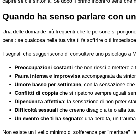
capire se c'è sintonia. Se dopo il primo incontro senti che 
Quando ha senso parlare con un
Una delle domande più frequenti che le persone si pongono 
pensi: se qualcosa nella tua vita ti fa soffrire o ti impedi
I segnali che suggeriscono di consultare uno psicologo a 
Preoccupazioni costanti
che non riesci a mettere a 
Paura intensa e improvvisa
accompagnata da sintomi 
Umore basso per settimane
, con la sensazione che 
Conflitti di coppia
che si ripetono sempre uguali sen
Dipendenza affettiva
: la sensazione di non poter star
Difficoltà sessuali
che creano disagio a te o alla tua
Un evento che ti ha segnato
: una perdita, un traum
Non esiste un livello minimo di sofferenza per "meritare" l'