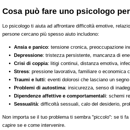
Cosa può fare uno psicologo per
Lo psicologo ti aiuta ad affrontare difficoltà emotive, relaz
persone cercano più spesso aiuto includono:
Ansia e panico
: tensione cronica, preoccupazione inco
Depressione
: tristezza persistente, mancanza di en
Crisi di coppia
: litigi continui, distanza emotiva, infed
Stress
: pressione lavorativa, familiare o economica 
Traumi e lutti
: eventi dolorosi che lasciano un segno d
Problemi di autostima
: insicurezza, senso di inadegu
Dipendenze affettive e comportamentali
: schemi re
Sessualità
: difficoltà sessuali, calo del desiderio, pr
Non importa se il tuo problema ti sembra "piccolo": se ti fa 
capire se e come intervenire.