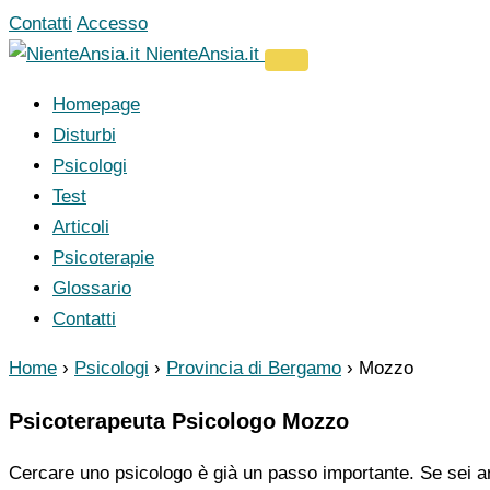
Vai
Contatti
Accesso
al
NienteAnsia.it
contenuto
Homepage
Disturbi
Psicologi
Test
Articoli
Psicoterapie
Glossario
Contatti
Home
›
Psicologi
›
Provincia di Bergamo
›
Mozzo
Psicoterapeuta Psicologo Mozzo
Cercare uno psicologo è già un passo importante. Se sei ar