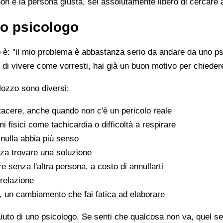
non è la persona giusta, sei assolutamente libero di cercare 
o psicologo
è: "il mio problema è abbastanza serio da andare da uno psi
sce di vivere come vorresti, hai già un buon motivo per chiede
Mozzo sono diversi:
tacere, anche quando non c'è un pericolo reale
fisici come tachicardia o difficoltà a respirare
nulla abbia più senso
za trovare una soluzione
e senza l'altra persona, a costo di annullarti
 relazione
a, un cambiamento che fai fatica ad elaborare
aiuto di uno psicologo. Se senti che qualcosa non va, quel sen