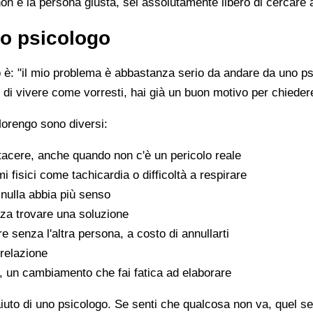
non è la persona giusta, sei assolutamente libero di cercare 
o psicologo
è: "il mio problema è abbastanza serio da andare da uno psi
sce di vivere come vorresti, hai già un buon motivo per chiede
Morengo sono diversi:
tacere, anche quando non c'è un pericolo reale
fisici come tachicardia o difficoltà a respirare
nulla abbia più senso
za trovare una soluzione
e senza l'altra persona, a costo di annullarti
 relazione
a, un cambiamento che fai fatica ad elaborare
aiuto di uno psicologo. Se senti che qualcosa non va, quel sen