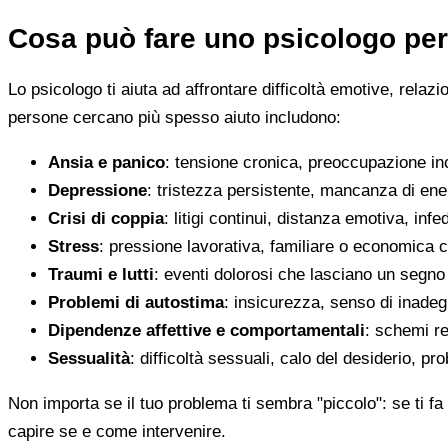
Cosa può fare uno psicologo per
Lo psicologo ti aiuta ad affrontare difficoltà emotive, relaz
persone cercano più spesso aiuto includono:
Ansia e panico
: tensione cronica, preoccupazione inco
Depressione
: tristezza persistente, mancanza di en
Crisi di coppia
: litigi continui, distanza emotiva, infed
Stress
: pressione lavorativa, familiare o economica 
Traumi e lutti
: eventi dolorosi che lasciano un segno d
Problemi di autostima
: insicurezza, senso di inadegu
Dipendenze affettive e comportamentali
: schemi re
Sessualità
: difficoltà sessuali, calo del desiderio, pr
Non importa se il tuo problema ti sembra "piccolo": se ti fa 
capire se e come intervenire.