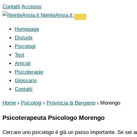
Vai
Contatti
Accesso
al
NienteAnsia.it
contenuto
Homepage
Disturbi
Psicologi
Test
Articoli
Psicoterapie
Glossario
Contatti
Home
›
Psicologi
›
Provincia di Bergamo
›
Morengo
Psicoterapeuta Psicologo Morengo
Cercare uno psicologo è già un passo importante. Se sei ar