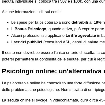
seduta individuale si colloca tra i
50€ e i 100€
, con una dur
Alcune informazioni utili sui costi:
Le spese per la psicoterapia sono
detraibili al 19%
ne
Il
Bonus Psicologo
, quando attivo, può coprire parte
Alcuni professionisti applicano
tariffe agevolate
in ba
I
servizi pubblici
(consultori ASL, centri di salute me
Il costo non dovrebbe essere l'unico criterio di scelta: la c
potersi permettere la continuità delle sedute, per cui è leg
Psicologo online: un'alternativa 
La psicoterapia online ha conosciuto una forte diffusione neg
delle problematiche psicologiche. Non si tratta di un ripiego
La seduta online si svolge in videochiamata, dura circa 45-5