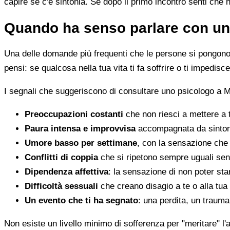
capire se c'è sintonia. Se dopo il primo incontro senti che 
Quando ha senso parlare con un
Una delle domande più frequenti che le persone si pongono 
pensi: se qualcosa nella tua vita ti fa soffrire o ti impedi
I segnali che suggeriscono di consultare uno psicologo a 
Preoccupazioni costanti
che non riesci a mettere a 
Paura intensa e improvvisa
accompagnata da sintomi 
Umore basso per settimane
, con la sensazione che 
Conflitti di coppia
che si ripetono sempre uguali sen
Dipendenza affettiva
: la sensazione di non poter star
Difficoltà sessuali
che creano disagio a te o alla tua
Un evento che ti ha segnato
: una perdita, un traum
Non esiste un livello minimo di sofferenza per "meritare" l'