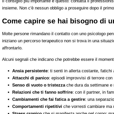
Il consiglio più importante è questo: contatta il profession
insieme. Non c'è nessun obbligo a proseguire dopo il primo
Come capire se hai bisogno di u
Molte persone rimandano il contatto con uno psicologo pens
iniziano un percorso terapeutico non si trova in una situa
affrontarlo.
Alcuni segnali che indicano che potrebbe essere il momento
Ansia persistente
: ti senti in allerta costante, fatichi
Attacchi di panico
: episodi improvvisi di terrore con 
Senso di vuoto o tristezza
che dura da settimane e 
Relazioni che ti fanno soffrire
: con il partner, in fam
Cambiamenti che fai fatica a gestire
: una separazion
Comportamenti ripetitivi
che vorresti cambiare ma n
Stress cronico
che si manifesta anche nel corpo: mal 