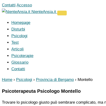
Vai
Contatti
Accesso
al
NienteAnsia.it
contenuto
Homepage
Disturbi
Psicologi
Test
Articoli
Psicoterapie
Glossario
Contatti
Home
›
Psicologi
›
Provincia di Bergamo
›
Montello
Psicoterapeuta Psicologo Montello
Trovare lo psicologo giusto può sembrare complicato, ma no