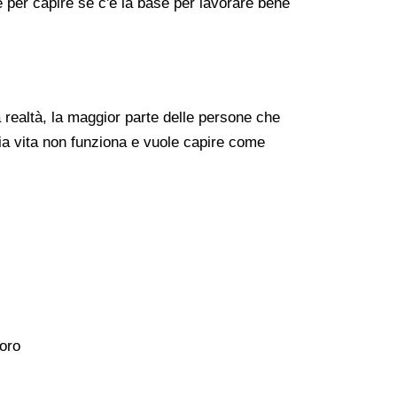
re per capire se c'è la base per lavorare bene
realtà, la maggior parte delle persone che
ia vita non funziona e vuole capire come
voro