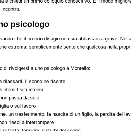
ista e chiedi un primo colloquio conoscitivo. È il modo miglio
 incontro.
no psicologo
ando che il proprio disagio non sia abbastanza grave. Nella 
zione estrema: semplicemente sente che qualcosa nella propr
 di rivolgersi a uno psicologo a Montello:
 a rilassarti, il sonno ne risente
sintomi fisici intensi
non passa da solo
iglia o sul lavoro
e, un trasferimento, la nascita di un figlio, la perdita del la
on riesci a interrompere
di testa, tensioni, disturbi del sonno