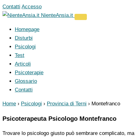
Vai
Contatti
Accesso
al
NienteAnsia.it
contenuto
Homepage
Disturbi
Psicologi
Test
Articoli
Psicoterapie
Glossario
Contatti
Home
›
Psicologi
›
Provincia di Terni
›
Montefranco
Psicoterapeuta Psicologo Montefranco
Trovare lo psicologo giusto può sembrare complicato, ma