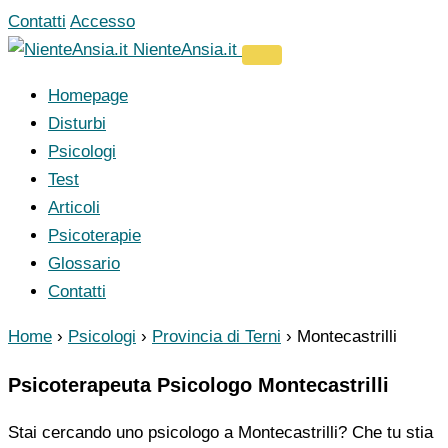
Vai
Contatti
Accesso
al
NienteAnsia.it
contenuto
Homepage
Disturbi
Psicologi
Test
Articoli
Psicoterapie
Glossario
Contatti
Home
›
Psicologi
›
Provincia di Terni
›
Montecastrilli
Psicoterapeuta Psicologo Montecastrilli
Stai cercando uno psicologo a Montecastrilli? Che tu stia