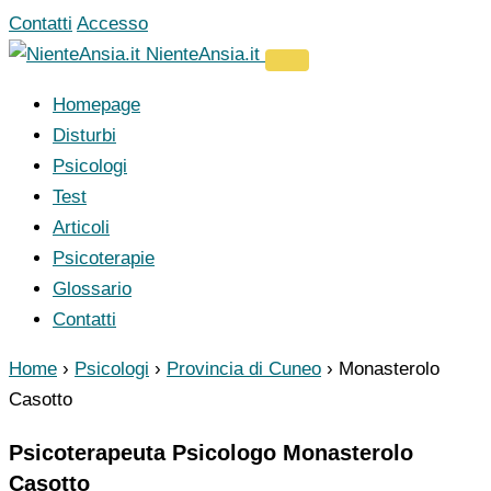
Vai
Contatti
Accesso
al
NienteAnsia.it
contenuto
Homepage
Disturbi
Psicologi
Test
Articoli
Psicoterapie
Glossario
Contatti
Home
›
Psicologi
›
Provincia di Cuneo
›
Monasterolo
Casotto
Psicoterapeuta Psicologo Monasterolo
Casotto