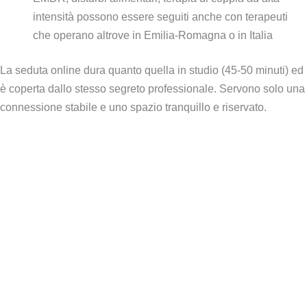
intensità possono essere seguiti anche con terapeuti
che operano altrove in Emilia-Romagna o in Italia
La seduta online dura quanto quella in studio (45-50 minuti) ed
è coperta dallo stesso segreto professionale. Servono solo una
connessione stabile e uno spazio tranquillo e riservato.
Domande frequenti sullo psicologo a
Mirandola
Quanto costa uno psicologo a Mirandola?
Dove trovare uno psicologo gratuito a Mirandola?
Come scegliere lo psicologo giusto a Mirandola?
Gli psicologi di Mirandola lavorano anche online?
Qual è la differenza tra psicologo e psicoterapeuta?
Come si accede al CSM di Mirandola?