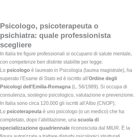
proseguire: è pensato proprio per capire se quel professionista
e quell'approccio fanno al caso tuo. Se senti che non c'è
sintonia, sei libero di rivolgerti a un altro psicologo.
Psicologo, psicoterapeuta o
psichiatra: quale professionista
scegliere
In Italia tre figure professionali si occupano di salute mentale,
con competenze ben distinte stabilite per legge.
Lo
psicologo
è laureato in Psicologia (laurea magistrale), ha
superato l'Esame di Stato ed è iscritto all'
Ordine degli
Psicologi dell'Emilia-Romagna
(L. 56/1989). Si occupa di
consulenza, sostegno psicologico, valutazione e prevenzione.
In Italia sono circa 120.000 gli iscritti all'Albo (CNOP).
Lo
psicoterapeuta
è uno psicologo (o un medico) che ha
completato, dopo l'abilitazione, una
scuola di
specializzazione quadriennale
riconosciuta dal MIUR. È la
figura autorizzata a trattare disturbi psicologici strutturati