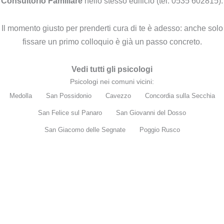
Consultorio Familiare
nello stesso edificio (tel. 0535 602815).
Il momento giusto per prenderti cura di te è adesso: anche solo
fissare un primo colloquio è già un passo concreto.
Vedi tutti gli psicologi
Psicologi nei comuni vicini:
Medolla
San Possidonio
Cavezzo
Concordia sulla Secchia
San Felice sul Panaro
San Giovanni del Dosso
San Giacomo delle Segnate
Poggio Rusco
Sei lo psicologo di Mirandola?
Questa pagina è ancora libera. Una sola persona può
reclamarla — diventa la tua, esclusiva.
150€/anno
per Mirandola. Attiva entro 48 ore.
Reclama questa scheda →