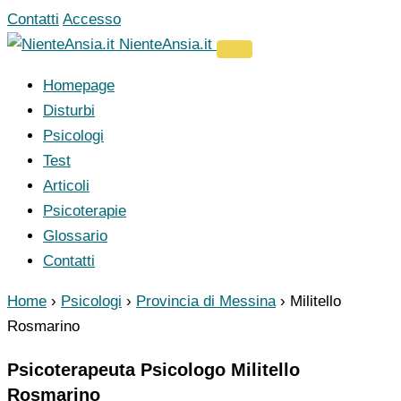
Vai
Contatti
Accesso
al
NienteAnsia.it
contenuto
Homepage
Disturbi
Psicologi
Test
Articoli
Psicoterapie
Glossario
Contatti
Home
›
Psicologi
›
Provincia di Messina
›
Militello
Rosmarino
Psicoterapeuta Psicologo Militello
Rosmarino