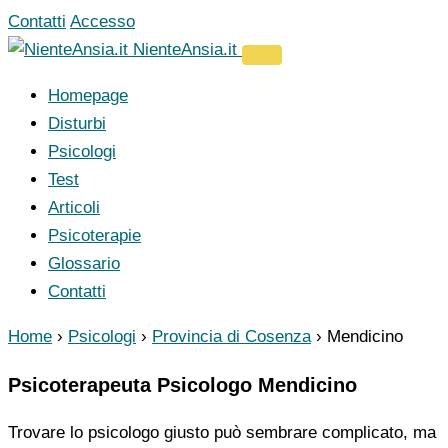
Vai
Contatti
Accesso
al
NienteAnsia.it
contenuto
Homepage
Disturbi
Psicologi
Test
Articoli
Psicoterapie
Glossario
Contatti
Home
›
Psicologi
›
Provincia di Cosenza
›
Mendicino
Psicoterapeuta Psicologo Mendicino
Trovare lo psicologo giusto può sembrare complicato, ma