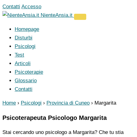
Vai
Contatti
Accesso
al
NienteAnsia.it
contenuto
Homepage
Disturbi
Psicologi
Test
Articoli
Psicoterapie
Glossario
Contatti
Home
›
Psicologi
›
Provincia di Cuneo
›
Margarita
Psicoterapeuta Psicologo Margarita
Stai cercando uno psicologo a Margarita? Che tu stia