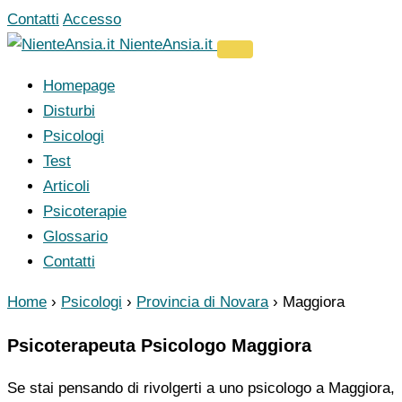
Vai
Contatti
Accesso
al
NienteAnsia.it
contenuto
Homepage
Disturbi
Psicologi
Test
Articoli
Psicoterapie
Glossario
Contatti
Home
›
Psicologi
›
Provincia di Novara
›
Maggiora
Psicoterapeuta Psicologo Maggiora
Se stai pensando di rivolgerti a uno psicologo a Maggiora,