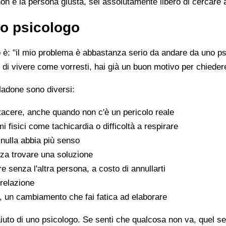
non è la persona giusta, sei assolutamente libero di cercare 
o psicologo
è: "il mio problema è abbastanza serio da andare da uno psi
sce di vivere come vorresti, hai già un buon motivo per chiede
Madone sono diversi:
tacere, anche quando non c'è un pericolo reale
fisici come tachicardia o difficoltà a respirare
nulla abbia più senso
za trovare una soluzione
e senza l'altra persona, a costo di annullarti
 relazione
a, un cambiamento che fai fatica ad elaborare
aiuto di uno psicologo. Se senti che qualcosa non va, quel sen