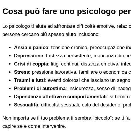
Cosa può fare uno psicologo per
Lo psicologo ti aiuta ad affrontare difficoltà emotive, relaz
persone cercano più spesso aiuto includono:
Ansia e panico
: tensione cronica, preoccupazione inco
Depressione
: tristezza persistente, mancanza di en
Crisi di coppia
: litigi continui, distanza emotiva, infed
Stress
: pressione lavorativa, familiare o economica 
Traumi e lutti
: eventi dolorosi che lasciano un segno d
Problemi di autostima
: insicurezza, senso di inadegu
Dipendenze affettive e comportamentali
: schemi re
Sessualità
: difficoltà sessuali, calo del desiderio, pr
Non importa se il tuo problema ti sembra "piccolo": se ti fa 
capire se e come intervenire.