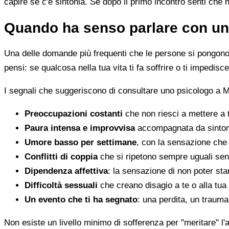
capire se c'è sintonia. Se dopo il primo incontro senti che 
Quando ha senso parlare con un
Una delle domande più frequenti che le persone si pongono 
pensi: se qualcosa nella tua vita ti fa soffrire o ti impedi
I segnali che suggeriscono di consultare uno psicologo a 
Preoccupazioni costanti
che non riesci a mettere a 
Paura intensa e improvvisa
accompagnata da sintomi 
Umore basso per settimane
, con la sensazione che 
Conflitti di coppia
che si ripetono sempre uguali sen
Dipendenza affettiva
: la sensazione di non poter star
Difficoltà sessuali
che creano disagio a te o alla tua
Un evento che ti ha segnato
: una perdita, un traum
Non esiste un livello minimo di sofferenza per "meritare" l'