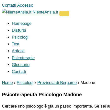
Vai
Contatti
Accesso
al
NienteAnsia.it
contenuto
Homepage
Disturbi
Psicologi
Test
Articoli
Psicoterapie
Glossario
Contatti
Home
›
Psicologi
›
Provincia di Bergamo
›
Madone
Psicoterapeuta Psicologo Madone
Cercare uno psicologo è già un passo importante. Se sei ar