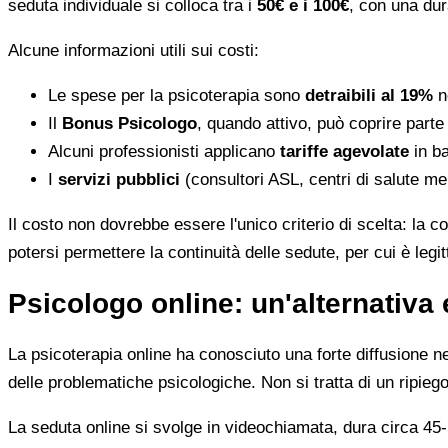
seduta individuale si colloca tra i
50€ e i 100€
, con una dur
Alcune informazioni utili sui costi:
Le spese per la psicoterapia sono
detraibili al 19%
ne
Il
Bonus Psicologo
, quando attivo, può coprire parte
Alcuni professionisti applicano
tariffe agevolate
in ba
I
servizi pubblici
(consultori ASL, centri di salute me
Il costo non dovrebbe essere l'unico criterio di scelta: la c
potersi permettere la continuità delle sedute, per cui è leg
Psicologo online: un'alternativa 
La psicoterapia online ha conosciuto una forte diffusione neg
delle problematiche psicologiche. Non si tratta di un ripiego
La seduta online si svolge in videochiamata, dura circa 45-5