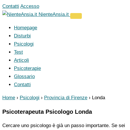
Vai
Contatti
Accesso
al
NienteAnsia.it
contenuto
Homepage
Disturbi
Psicologi
Test
Articoli
Psicoterapie
Glossario
Contatti
Home
›
Psicologi
›
Provincia di Firenze
›
Londa
Psicoterapeuta Psicologo Londa
Cercare uno psicologo è già un passo importante. Se sei