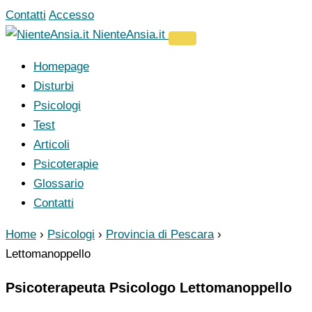
Vai
Contatti
Accesso
al
NienteAnsia.it
contenuto
Homepage
Disturbi
Psicologi
Test
Articoli
Psicoterapie
Glossario
Contatti
Home
›
Psicologi
›
Provincia di Pescara
›
Lettomanoppello
Psicoterapeuta Psicologo Lettomanoppello