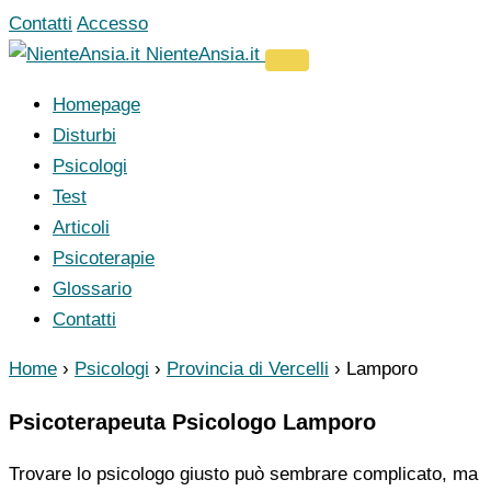
Vai
Contatti
Accesso
al
NienteAnsia.it
contenuto
Homepage
Disturbi
Psicologi
Test
Articoli
Psicoterapie
Glossario
Contatti
Home
›
Psicologi
›
Provincia di Vercelli
›
Lamporo
Psicoterapeuta Psicologo Lamporo
Trovare lo psicologo giusto può sembrare complicato, ma