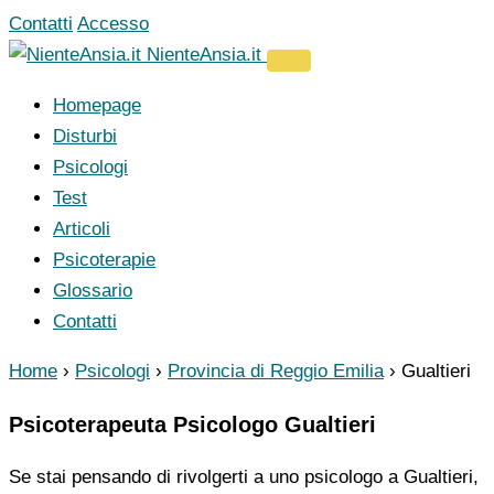
Vai
Contatti
Accesso
al
NienteAnsia.it
contenuto
Homepage
Disturbi
Psicologi
Test
Articoli
Psicoterapie
Glossario
Contatti
Home
›
Psicologi
›
Provincia di Reggio Emilia
›
Gualtieri
Psicoterapeuta Psicologo Gualtieri
Se stai pensando di rivolgerti a uno psicologo a Gualtieri,