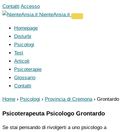
Vai
Contatti
Accesso
al
NienteAnsia.it
contenuto
Homepage
Disturbi
Psicologi
Test
Articoli
Psicoterapie
Glossario
Contatti
Home
›
Psicologi
›
Provincia di Cremona
›
Grontardo
Psicoterapeuta Psicologo Grontardo
Se stai pensando di rivolgerti a uno psicologo a