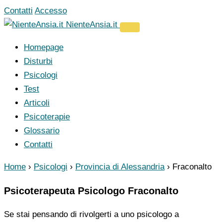
Vai
Contatti
Accesso
al
NienteAnsia.it
contenuto
Homepage
Disturbi
Psicologi
Test
Articoli
Psicoterapie
Glossario
Contatti
Home
›
Psicologi
›
Provincia di Alessandria
›
Fraconalto
Psicoterapeuta Psicologo Fraconalto
Se stai pensando di rivolgerti a uno psicologo a