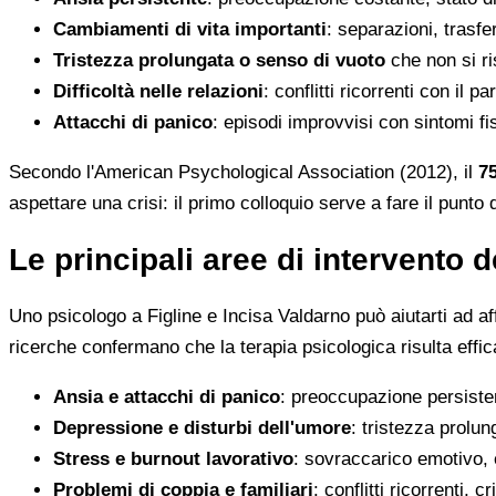
Cambiamenti di vita importanti
: separazioni, trasfer
Tristezza prolungata o senso di vuoto
che non si ri
Difficoltà nelle relazioni
: conflitti ricorrenti con il p
Attacchi di panico
: episodi improvvisi con sintomi fis
Secondo l'American Psychological Association (2012), il
7
aspettare una crisi: il primo colloquio serve a fare il punto 
Le principali aree di intervento 
Uno psicologo a Figline e Incisa Valdarno può aiutarti ad aff
ricerche confermano che la terapia psicologica risulta effi
Ansia e attacchi di panico
: preoccupazione persisten
Depressione e disturbi dell'umore
: tristezza prolun
Stress e burnout lavorativo
: sovraccarico emotivo, e
Problemi di coppia e familiari
: conflitti ricorrenti, 