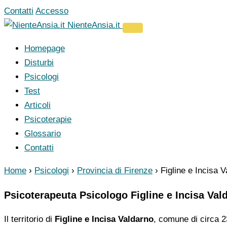
Vai
Contatti
Accesso
al
NienteAnsia.it
contenuto
Homepage
Disturbi
Psicologi
Test
Articoli
Psicoterapie
Glossario
Contatti
Home
›
Psicologi
›
Provincia di Firenze
›
Figline e Incisa 
Psicoterapeuta Psicologo Figline e Incisa Val
Il territorio di
Figline e Incisa Valdarno
, comune di circa 23