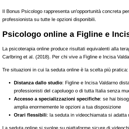
Il Bonus Psicologo rappresenta un'opportunità concreta per
professionista su tutte le opzioni disponibili.
Psicologo online a Figline e Inc
La psicoterapia online produce risultati equivalenti alla te
Carlbring et al. (2018). Per chi vive a Figline e Incisa Va
Tre situazioni in cui la seduta online è la scelta più pratica:
Distanza dallo studio
: Figline e Incisa Valdarno dis
professionisti del capoluogo o di tutta Italia senza m
Accesso a specializzazioni specifiche
: se hai bisog
amplia enormemente le opzioni a tua disposizione
Orari flessibili
: la seduta in videochiamata si adatta 
La seduta online si svolge su piattaforme sicure di videoc