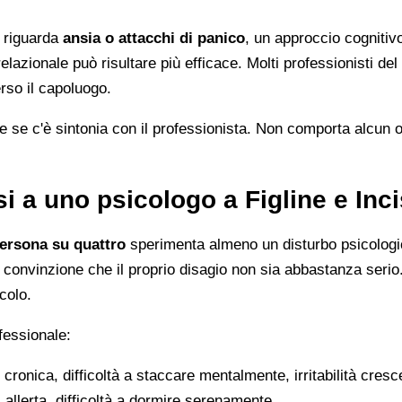
ma riguarda
ansia o attacchi di panico
, un approccio cogniti
relazionale può risultare più efficace. Molti professionisti del
rso il capoluogo.
e se c'è sintonia con il professionista. Non comporta alcun o
i a uno psicologo a Figline e Inc
ersona su quattro
sperimenta almeno un disturbo psicologic
 convinzione che il proprio disagio non sia abbastanza serio.
colo.
fessionale:
 cronica, difficoltà a staccare mentalmente, irritabilità cresc
 allerta, difficoltà a dormire serenamente