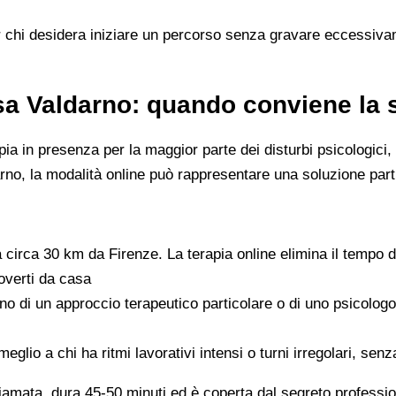
 chi desidera iniziare un percorso senza gravare eccessivame
isa Valdarno: quando conviene la
rapia in presenza per la maggior parte dei disturbi psicologic
ldarno, la modalità online può rappresentare una soluzione pa
ta circa 30 km da Firenze. La terapia online elimina il tempo
uoverti da casa
no di un approccio terapeutico particolare o di uno psicologo 
meglio a chi ha ritmi lavorativi intensi o turni irregolari, se
hiamata, dura 45-50 minuti ed è coperta dal segreto professi