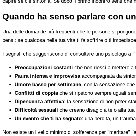
capire se c'è sintonia. Se dopo il primo incontro senti che 
Quando ha senso parlare con un
Una delle domande più frequenti che le persone si pongono 
pensi: se qualcosa nella tua vita ti fa soffrire o ti impedi
I segnali che suggeriscono di consultare uno psicologo a F
Preoccupazioni costanti
che non riesci a mettere a 
Paura intensa e improvvisa
accompagnata da sintomi 
Umore basso per settimane
, con la sensazione che 
Conflitti di coppia
che si ripetono sempre uguali sen
Dipendenza affettiva
: la sensazione di non poter star
Difficoltà sessuali
che creano disagio a te o alla tua
Un evento che ti ha segnato
: una perdita, un traum
Non esiste un livello minimo di sofferenza per "meritare" l'