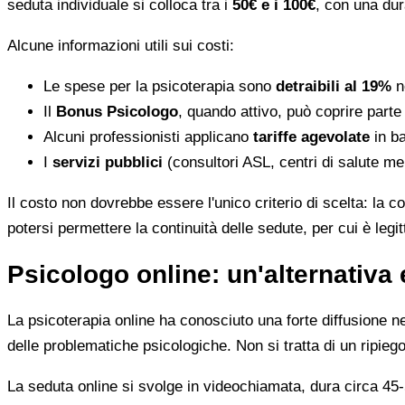
seduta individuale si colloca tra i
50€ e i 100€
, con una dur
Alcune informazioni utili sui costi:
Le spese per la psicoterapia sono
detraibili al 19%
ne
Il
Bonus Psicologo
, quando attivo, può coprire parte
Alcuni professionisti applicano
tariffe agevolate
in ba
I
servizi pubblici
(consultori ASL, centri di salute me
Il costo non dovrebbe essere l'unico criterio di scelta: la c
potersi permettere la continuità delle sedute, per cui è leg
Psicologo online: un'alternativa 
La psicoterapia online ha conosciuto una forte diffusione neg
delle problematiche psicologiche. Non si tratta di un ripiego
La seduta online si svolge in videochiamata, dura circa 45-5