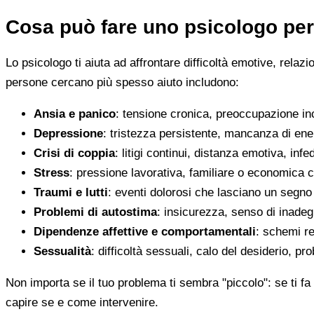
Cosa può fare uno psicologo per
Lo psicologo ti aiuta ad affrontare difficoltà emotive, relaz
persone cercano più spesso aiuto includono:
Ansia e panico
: tensione cronica, preoccupazione inco
Depressione
: tristezza persistente, mancanza di en
Crisi di coppia
: litigi continui, distanza emotiva, infed
Stress
: pressione lavorativa, familiare o economica 
Traumi e lutti
: eventi dolorosi che lasciano un segno d
Problemi di autostima
: insicurezza, senso di inadegu
Dipendenze affettive e comportamentali
: schemi re
Sessualità
: difficoltà sessuali, calo del desiderio, pr
Non importa se il tuo problema ti sembra "piccolo": se ti fa 
capire se e come intervenire.