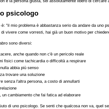
non è la persona giusta, sei assolutamente libero di cercare 
o psicologo
è: "il mio problema è abbastanza serio da andare da uno psi
sce di vivere come vorresti, hai già un buon motivo per chiede
abro sono diversi:
tacere, anche quando non c'è un pericolo reale
fisici come tachicardia o difficoltà a respirare
nulla abbia più senso
za trovare una soluzione
e senza l'altra persona, a costo di annullarti
 relazione
a, un cambiamento che fai fatica ad elaborare
aiuto di uno psicologo. Se senti che qualcosa non va, quel sen