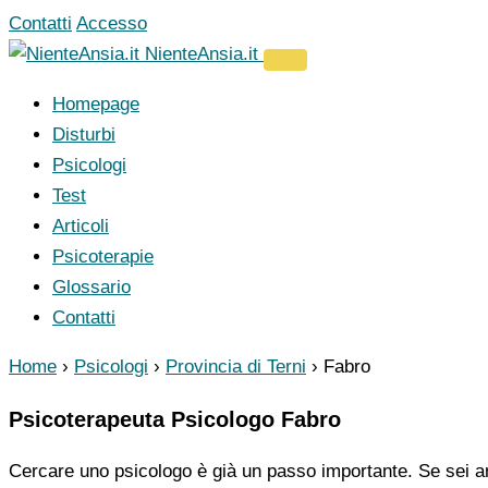
Vai
Contatti
Accesso
al
NienteAnsia.it
contenuto
Homepage
Disturbi
Psicologi
Test
Articoli
Psicoterapie
Glossario
Contatti
Home
›
Psicologi
›
Provincia di Terni
›
Fabro
Psicoterapeuta Psicologo Fabro
Cercare uno psicologo è già un passo importante. Se sei ar