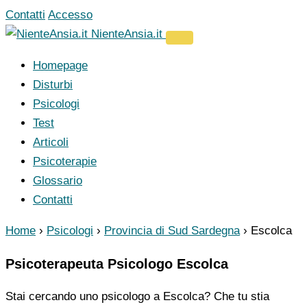
Vai
Contatti
Accesso
al
NienteAnsia.it
contenuto
Homepage
Disturbi
Psicologi
Test
Articoli
Psicoterapie
Glossario
Contatti
Home
›
Psicologi
›
Provincia di Sud Sardegna
›
Escolca
Psicoterapeuta Psicologo Escolca
Stai cercando uno psicologo a Escolca? Che tu stia