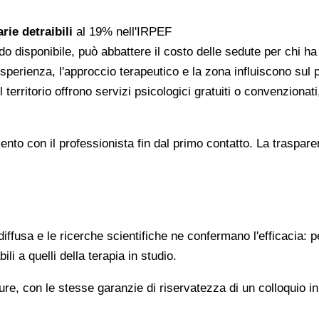
rie detraibili
al 19% nell'IRPEF
do disponibile, può abbattere il costo delle sedute per chi h
l'esperienza, l'approccio terapeutico e la zona influiscono sul
 territorio offrono servizi psicologici gratuiti o convenzion
gomento con il professionista fin dal primo contatto. La trasp
ffusa e le ricerche scientifiche ne confermano l'efficacia: p
ili a quelli della terapia in studio.
re, con le stesse garanzie di riservatezza di un colloquio i