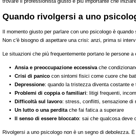
trovare il professionista giusto è più importante che iniziar
Quando rivolgersi a uno psicolog
Il momento giusto per parlare con uno psicologo è quando s
Non c'è bisogno di aspettare una crisi: anzi, prima si inter
Le situazioni che più frequentemente portano le persone a
Ansia e preoccupazione eccessiva
che condizionano
Crisi di panico
con sintomi fisici come cuore che batt
Depressione
: quando la tristezza diventa costante e
Problemi di coppia o familiari
: litigi frequenti, inc
Difficoltà sul lavoro
: stress, conflitti, sensazione di
Un lutto o una perdita
che fai fatica a superare
Il senso di essere bloccato
: sai che qualcosa deve 
Rivolgersi a uno psicologo non è un segno di debolezza. È u