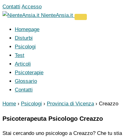
Vai
Contatti
Accesso
al
NienteAnsia.it
contenuto
Homepage
Disturbi
Psicologi
Test
Articoli
Psicoterapie
Glossario
Contatti
Home
›
Psicologi
›
Provincia di Vicenza
›
Creazzo
Psicoterapeuta Psicologo Creazzo
Stai cercando uno psicologo a Creazzo? Che tu stia