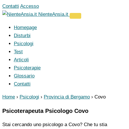
Vai
Contatti
Accesso
al
NienteAnsia.it
contenuto
Homepage
Disturbi
Psicologi
Test
Articoli
Psicoterapie
Glossario
Contatti
Home
›
Psicologi
›
Provincia di Bergamo
›
Covo
Psicoterapeuta Psicologo Covo
Stai cercando uno psicologo a Covo? Che tu stia