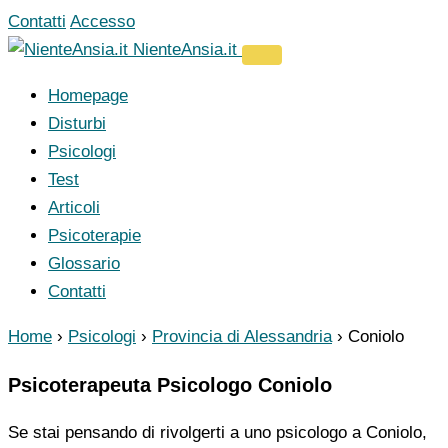
Vai
Contatti
Accesso
al
NienteAnsia.it
contenuto
Homepage
Disturbi
Psicologi
Test
Articoli
Psicoterapie
Glossario
Contatti
Home
›
Psicologi
›
Provincia di Alessandria
›
Coniolo
Psicoterapeuta Psicologo Coniolo
Se stai pensando di rivolgerti a uno psicologo a Coniolo,