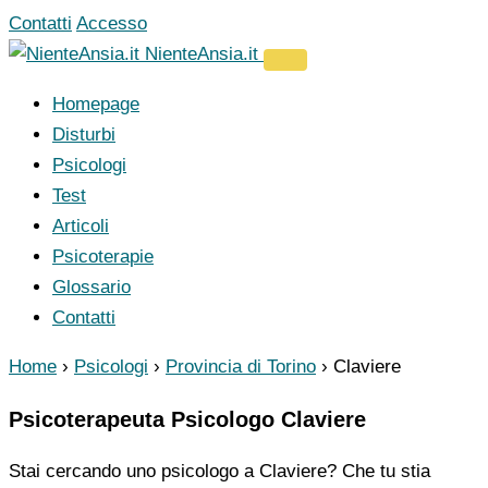
Vai
Contatti
Accesso
al
NienteAnsia.it
contenuto
Homepage
Disturbi
Psicologi
Test
Articoli
Psicoterapie
Glossario
Contatti
Home
›
Psicologi
›
Provincia di Torino
›
Claviere
Psicoterapeuta Psicologo Claviere
Stai cercando uno psicologo a Claviere? Che tu stia