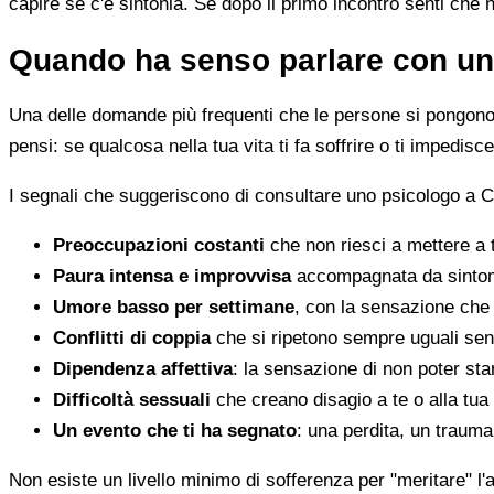
capire se c'è sintonia. Se dopo il primo incontro senti che 
Quando ha senso parlare con un
Una delle domande più frequenti che le persone si pongono 
pensi: se qualcosa nella tua vita ti fa soffrire o ti impedi
I segnali che suggeriscono di consultare uno psicologo a 
Preoccupazioni costanti
che non riesci a mettere a 
Paura intensa e improvvisa
accompagnata da sintomi 
Umore basso per settimane
, con la sensazione che 
Conflitti di coppia
che si ripetono sempre uguali sen
Dipendenza affettiva
: la sensazione di non poter star
Difficoltà sessuali
che creano disagio a te o alla tua
Un evento che ti ha segnato
: una perdita, un traum
Non esiste un livello minimo di sofferenza per "meritare" l'