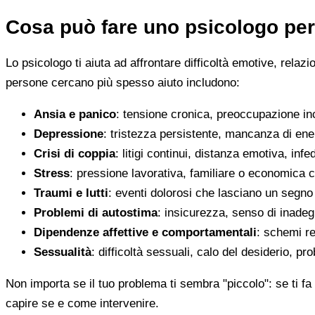
Cosa può fare uno psicologo per
Lo psicologo ti aiuta ad affrontare difficoltà emotive, relaz
persone cercano più spesso aiuto includono:
Ansia e panico
: tensione cronica, preoccupazione inco
Depressione
: tristezza persistente, mancanza di en
Crisi di coppia
: litigi continui, distanza emotiva, infed
Stress
: pressione lavorativa, familiare o economica 
Traumi e lutti
: eventi dolorosi che lasciano un segno d
Problemi di autostima
: insicurezza, senso di inadegu
Dipendenze affettive e comportamentali
: schemi re
Sessualità
: difficoltà sessuali, calo del desiderio, pr
Non importa se il tuo problema ti sembra "piccolo": se ti fa 
capire se e come intervenire.