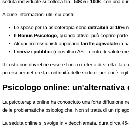
seduta individuale si colloca tra i
50€ e i 100€
, con una dur
Alcune informazioni utili sui costi:
Le spese per la psicoterapia sono
detraibili al 19%
ne
Il
Bonus Psicologo
, quando attivo, può coprire parte
Alcuni professionisti applicano
tariffe agevolate
in ba
I
servizi pubblici
(consultori ASL, centri di salute me
Il costo non dovrebbe essere l'unico criterio di scelta: la c
potersi permettere la continuità delle sedute, per cui è leg
Psicologo online: un'alternativa 
La psicoterapia online ha conosciuto una forte diffusione neg
delle problematiche psicologiche. Non si tratta di un ripiego
La seduta online si svolge in videochiamata, dura circa 45-5