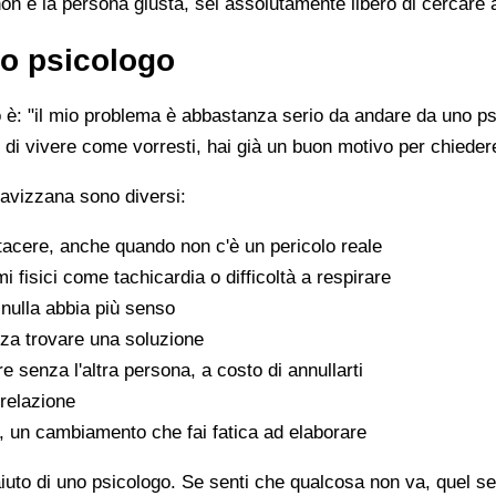
non è la persona giusta, sei assolutamente libero di cercare 
o psicologo
è: "il mio problema è abbastanza serio da andare da uno psi
sce di vivere come vorresti, hai già un buon motivo per chiede
Cavizzana sono diversi:
tacere, anche quando non c'è un pericolo reale
fisici come tachicardia o difficoltà a respirare
nulla abbia più senso
za trovare una soluzione
e senza l'altra persona, a costo di annullarti
 relazione
a, un cambiamento che fai fatica ad elaborare
aiuto di uno psicologo. Se senti che qualcosa non va, quel sen