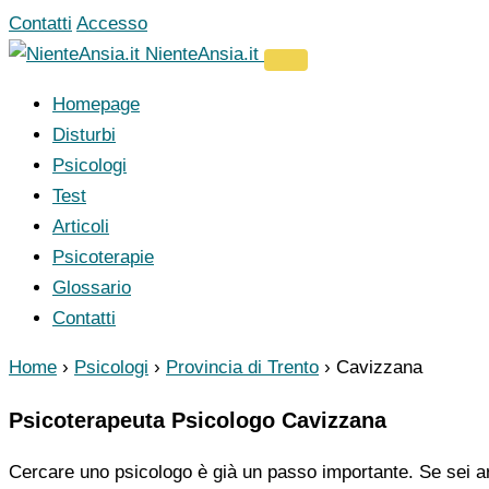
Vai
Contatti
Accesso
al
NienteAnsia.it
contenuto
Homepage
Disturbi
Psicologi
Test
Articoli
Psicoterapie
Glossario
Contatti
Home
›
Psicologi
›
Provincia di Trento
›
Cavizzana
Psicoterapeuta Psicologo Cavizzana
Cercare uno psicologo è già un passo importante. Se sei ar