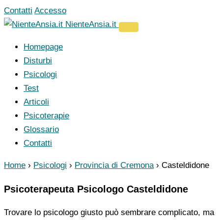
Vai
Contatti
Accesso
al
NienteAnsia.it
contenuto
Homepage
Disturbi
Psicologi
Test
Articoli
Psicoterapie
Glossario
Contatti
Home
›
Psicologi
›
Provincia di Cremona
›
Casteldidone
Psicoterapeuta Psicologo Casteldidone
Trovare lo psicologo giusto può sembrare complicato, ma