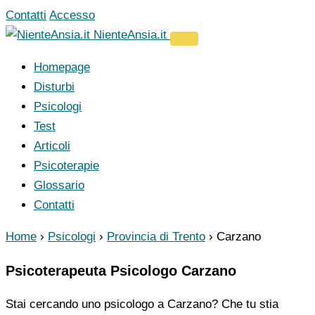
Vai
Contatti
Accesso
al
NienteAnsia.it
contenuto
Homepage
Disturbi
Psicologi
Test
Articoli
Psicoterapie
Glossario
Contatti
Home
›
Psicologi
›
Provincia di Trento
›
Carzano
Psicoterapeuta Psicologo Carzano
Stai cercando uno psicologo a Carzano? Che tu stia