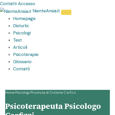
Vai
Contatti
Accesso
al
NienteAnsia.it
contenuto
Homepage
Disturbi
Psicologi
Test
Articoli
Psicoterapie
Glossario
Contatti
Home
›
Psicologi
›
Provincia di Crotone
›
Carfizzi
Psicoterapeuta Psicologo