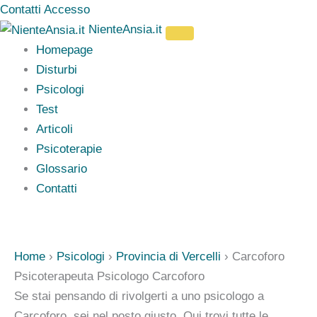
Vai
Contatti
Accesso
al
NienteAnsia.it
contenuto
Homepage
Disturbi
Psicologi
Test
Articoli
Psicoterapie
Glossario
Contatti
Home
›
Psicologi
›
Provincia di Vercelli
›
Carcoforo
Psicoterapeuta Psicologo Carcoforo
Se stai pensando di rivolgerti a uno psicologo a
Carcoforo, sei nel posto giusto. Qui trovi tutte le