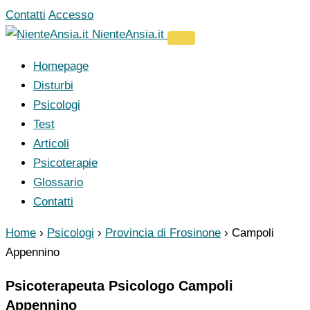
Vai
Contatti
Accesso
al
NienteAnsia.it
contenuto
Homepage
Disturbi
Psicologi
Test
Articoli
Psicoterapie
Glossario
Contatti
Home
›
Psicologi
›
Provincia di Frosinone
›
Campoli
Appennino
Psicoterapeuta Psicologo Campoli
Appennino