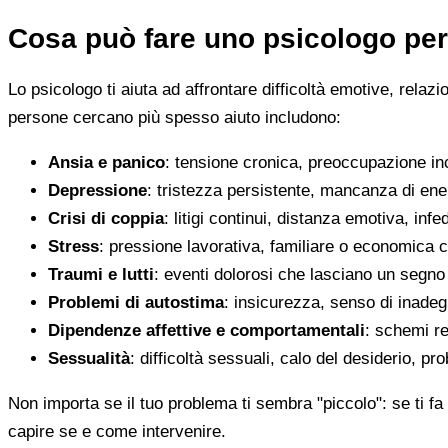
Cosa può fare uno psicologo per
Lo psicologo ti aiuta ad affrontare difficoltà emotive, relaz
persone cercano più spesso aiuto includono:
Ansia e panico
: tensione cronica, preoccupazione inco
Depressione
: tristezza persistente, mancanza di en
Crisi di coppia
: litigi continui, distanza emotiva, infed
Stress
: pressione lavorativa, familiare o economica 
Traumi e lutti
: eventi dolorosi che lasciano un segno d
Problemi di autostima
: insicurezza, senso di inadegu
Dipendenze affettive e comportamentali
: schemi re
Sessualità
: difficoltà sessuali, calo del desiderio, pr
Non importa se il tuo problema ti sembra "piccolo": se ti fa 
capire se e come intervenire.