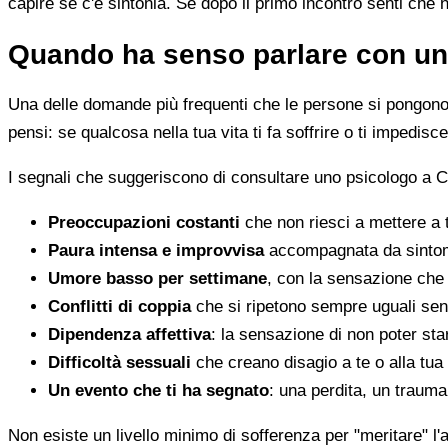
capire se c'è sintonia. Se dopo il primo incontro senti che 
Quando ha senso parlare con un
Una delle domande più frequenti che le persone si pongono 
pensi: se qualcosa nella tua vita ti fa soffrire o ti impedi
I segnali che suggeriscono di consultare uno psicologo a Ca
Preoccupazioni costanti
che non riesci a mettere a 
Paura intensa e improvvisa
accompagnata da sintomi 
Umore basso per settimane
, con la sensazione che 
Conflitti di coppia
che si ripetono sempre uguali sen
Dipendenza affettiva
: la sensazione di non poter star
Difficoltà sessuali
che creano disagio a te o alla tua
Un evento che ti ha segnato
: una perdita, un traum
Non esiste un livello minimo di sofferenza per "meritare" l'