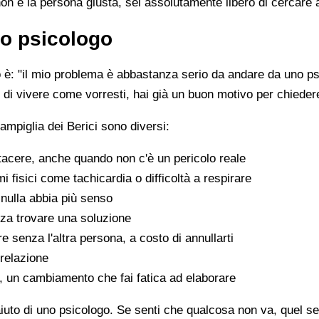
non è la persona giusta, sei assolutamente libero di cercare 
o psicologo
è: "il mio problema è abbastanza serio da andare da uno psi
sce di vivere come vorresti, hai già un buon motivo per chiede
mpiglia dei Berici sono diversi:
tacere, anche quando non c'è un pericolo reale
fisici come tachicardia o difficoltà a respirare
nulla abbia più senso
za trovare una soluzione
e senza l'altra persona, a costo di annullarti
 relazione
a, un cambiamento che fai fatica ad elaborare
aiuto di uno psicologo. Se senti che qualcosa non va, quel sen