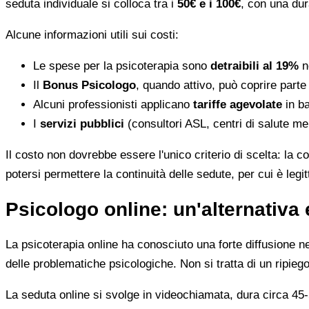
seduta individuale si colloca tra i
50€ e i 100€
, con una dur
Alcune informazioni utili sui costi:
Le spese per la psicoterapia sono
detraibili al 19%
ne
Il
Bonus Psicologo
, quando attivo, può coprire parte
Alcuni professionisti applicano
tariffe agevolate
in ba
I
servizi pubblici
(consultori ASL, centri di salute me
Il costo non dovrebbe essere l'unico criterio di scelta: la c
potersi permettere la continuità delle sedute, per cui è leg
Psicologo online: un'alternativa 
La psicoterapia online ha conosciuto una forte diffusione neg
delle problematiche psicologiche. Non si tratta di un ripiego
La seduta online si svolge in videochiamata, dura circa 45-5