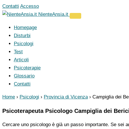
Vai
Contatti
Accesso
al
NienteAnsia.it
contenuto
Homepage
Disturbi
Psicologi
Test
Articoli
Psicoterapie
Glossario
Contatti
Home
›
Psicologi
›
Provincia di Vicenza
›
Campiglia dei Ber
Psicoterapeuta Psicologo Campiglia dei Beric
Cercare uno psicologo è già un passo importante. Se sei ar