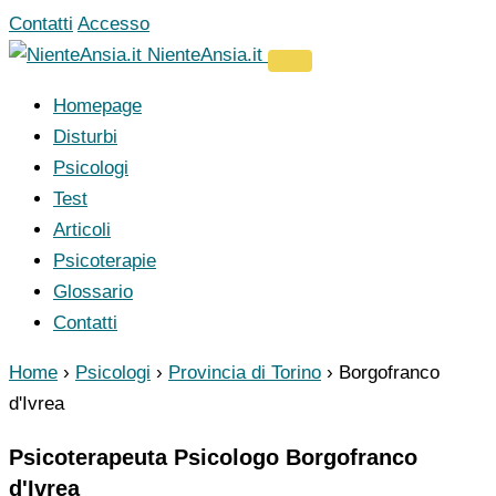
Vai
Contatti
Accesso
al
NienteAnsia.it
contenuto
Homepage
Disturbi
Psicologi
Test
Articoli
Psicoterapie
Glossario
Contatti
Home
›
Psicologi
›
Provincia di Torino
›
Borgofranco
d'Ivrea
Psicoterapeuta Psicologo Borgofranco
d'Ivrea